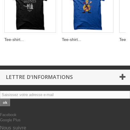
Tee-shirt...
Tee-shirt...
Tee-sh
LETTRE D'INFORMATIONS
ok
Facebook
Google Plus
Nous suivre