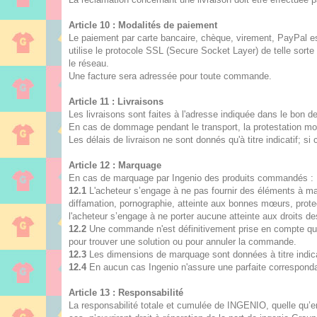
Article 10 : Modalités de paiement
Le paiement par carte bancaire, chèque, virement, PayPal est
utilise le protocole SSL (Secure Socket Layer) de telle sort
le réseau.
Une facture sera adressée pour toute commande.
Article 11 : Livraisons
Les livraisons sont faites à l'adresse indiquée dans le bo
En cas de dommage pendant le transport, la protestation moti
Les délais de livraison ne sont donnés qu'à titre indicatif; s
Article 12 : Marquage
En cas de marquage par Ingenio des produits commandés :
12.1
L'acheteur s’engage à ne pas fournir des éléments à mar
diffamation, pornographie, atteinte aux bonnes mœurs, protec
l'acheteur s’engage à ne porter aucune atteinte aux droits des
12.2
Une commande n'est définitivement prise en compte que 
pour trouver une solution ou pour annuler la commande.
12.3
Les dimensions de marquage sont données à titre indicatif 
12.4
En aucun cas Ingenio n'assure une parfaite correspondan
Article 13 : Responsabilité
La responsabilité totale et cumulée de INGENIO, quelle qu’e