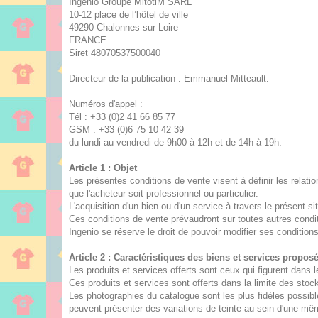
Ingenio Groupe MitotiM SARL
10-12 place de l’hôtel de ville
49290 Chalonnes sur Loire
FRANCE
Siret 48070537500040
Directeur de la publication : Emmanuel Mitteault.
Numéros d'appel :
Tél : +33 (0)2 41 66 85 77
GSM : +33 (0)6 75 10 42 39
du lundi au vendredi de 9h00 à 12h et de 14h à 19h.
Article 1 : Objet
Les présentes conditions de vente visent à définir les relatio
que l'acheteur soit professionnel ou particulier.
L'acquisition d'un bien ou d'un service à travers le présent 
Ces conditions de vente prévaudront sur toutes autres condi
Ingenio se réserve le droit de pouvoir modifier ses conditio
Article 2 : Caractéristiques des biens et services propos
Les produits et services offerts sont ceux qui figurent dans l
Ces produits et services sont offerts dans la limite des stoc
Les photographies du catalogue sont les plus fidèles possibl
peuvent présenter des variations de teinte au sein d'une mê