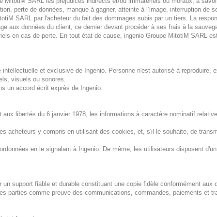
oupe MitotiM SARL les préjudices indirects et/ou immatériels ou moraux, à sav
ion, perte de données, manque à gagner, atteinte à l’image, interruption de s
itotiM SARL par l'acheteur du fait des dommages subis par un tiers. La respo
 aux données du client, ce dernier devant procéder à ses frais à la sauveg
els en cas de perte. En tout état de cause, ingenio Groupe MitotiM SARL est 
intellectuelle et exclusive de Ingenio. Personne n'est autorisé à reproduire, exp
els, visuels ou sonores.
ans un accord écrit exprès de Ingenio.
t aux libertés du 6 janvier 1978, les informations à caractère nominatif relativ
 les acheteurs y compris en utilisant des cookies, et, s'il le souhaite, de tra
ordonnées en le signalant à Ingenio. De même, les utilisateurs disposent d'un 
un support fiable et durable constituant une copie fidèle conformément aux dis
r les parties comme preuve des communications, commandes, paiements et tran