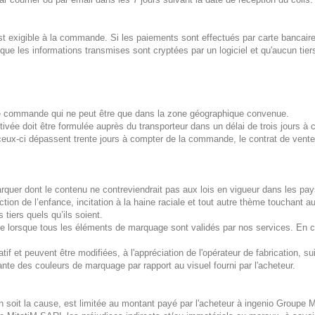
 exigible à la commande. Si les paiements sont effectués par carte bancaire; 
e que les informations transmises sont cryptées par un logiciel et qu'aucun ti
n de commande qui ne peut être que dans la zone géographique convenue.
vée doit être formulée auprès du transporteur dans un délai de trois jours à c
i ceux-ci dépassent trente jours à compter de la commande, le contrat de vente 
quer dont le contenu ne contreviendrait pas aux lois en vigueur dans les pays
tion de l’enfance, incitation à la haine raciale et tout autre thème touchant 
 tiers quels qu’ils soient.
lorsque tous les éléments de marquage sont validés par nos services. En cas 
et peuvent être modifiées, à l'appréciation de l'opérateur de fabrication, suiva
te des couleurs de marquage par rapport au visuel fourni par l'acheteur.
n soit la cause, est limitée au montant payé par l'acheteur à ingenio Group