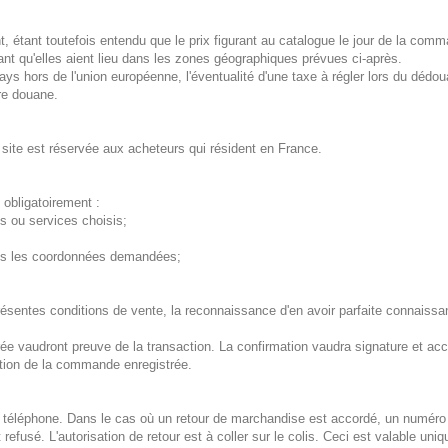
t, étant toutefois entendu que le prix figurant au catalogue le jour de la comma
ant qu'elles aient lieu dans les zones géographiques prévues ci-après.
 hors de l'union européenne, l'éventualité d'une taxe à régler lors du dédou
re douane.
 site est réservée aux acheteurs qui résident en France.
 obligatoirement :
ts ou services choisis;
toutes les coordonnées demandées;
sentes conditions de vente, la reconnaissance d'en avoir parfaite connaissanc
ée vaudront preuve de la transaction. La confirmation vaudra signature et acc
tion de la commande enregistrée.
r téléphone. Dans le cas où un retour de marchandise est accordé, un numéro d
fusé. L'autorisation de retour est à coller sur le colis. Ceci est valable uni