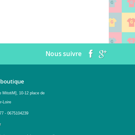
Nous suivre
 boutique
e MitotiM], 10-12 place de
r-Loire
77 - 0675104239
r