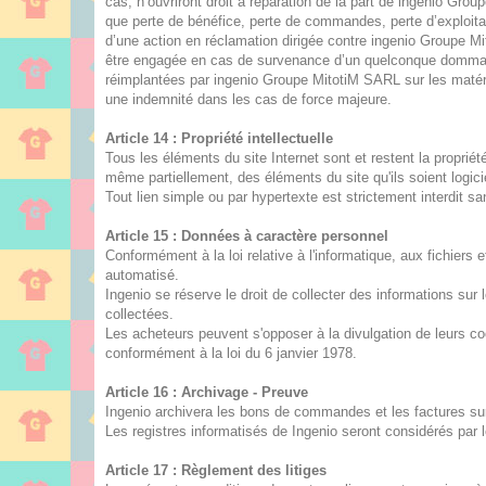
cas, n’ouvriront droit à réparation de la part de ingenio Gr
que perte de bénéfice, perte de commandes, perte d’exploitat
d’une action en réclamation dirigée contre ingenio Groupe M
être engagée en cas de survenance d’un quelconque dommage
réimplantées par ingenio Groupe MitotiM SARL sur les matéri
une indemnité dans les cas de force majeure.
Article 14 : Propriété intellectuelle
Tous les éléments du site Internet sont et restent la propriété 
même partiellement, des éléments du site qu'ils soient logici
Tout lien simple ou par hypertexte est strictement interdit s
Article 15 : Données à caractère personnel
Conformément à la loi relative à l'informatique, aux fichiers e
automatisé.
Ingenio se réserve le droit de collecter des informations sur
collectées.
Les acheteurs peuvent s'opposer à la divulgation de leurs co
conformément à la loi du 6 janvier 1978.
Article 16 : Archivage - Preuve
Ingenio archivera les bons de commandes et les factures sur 
Les registres informatisés de Ingenio seront considérés pa
Article 17 : Règlement des litiges