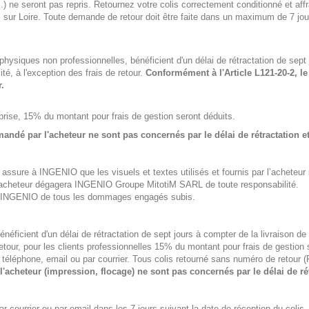
 ...) ne seront pas repris. Retournez votre colis correctement conditionné et 
sur Loire. Toute demande de retour doit être faite dans un maximum de 7 jour
hysiques non professionnelles, bénéficient d'un délai de rétractation de sept
é, à l'exception des frais de retour.
Conformément à l'Article L121-20-2, le 
.
rise, 15% du montant pour frais de gestion seront déduits.
andé par l'acheteur ne sont pas concernés par le délai de rétractation e
assure à INGENIO que les visuels et textes utilisés et fournis par l’acheteur 
s, l'acheteur dégagera INGENIO Groupe MitotiM SARL de toute responsabilité.
er INGENIO de tous les dommages engagés subis.
éficient d'un délai de rétractation de sept jours à compter de la livraison d
etour, pour les clients professionnelles 15% du montant pour frais de gestion 
 téléphone, email ou par courrier. Tous colis retourné sans numéro de retour 
'acheteur (impression, flocage) ne sont pas concernés par le délai de rét
r courrier ou par email dans les 7 jours suivant la date de réception du colis.