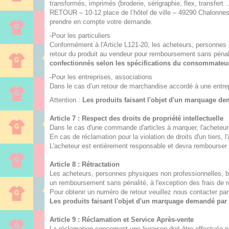
transformés, imprimés (broderie, sérigraphie, flex, transfert
RETOUR – 10-12 place de l’hôtel de ville – 49290 Chalonnes 
prendre en compte votre demande.
-Pour les particuliers
Conformément à l'Article L121-20, les acheteurs, personnes p
retour du produit au vendeur pour remboursement sans pénalit
confectionnés selon les spécifications du consommateur
-Pour les entreprises, associations
Dans le cas d’un retour de marchandise accordé à une entrep
Attention :
Les produits faisant l'objet d'un marquage dem
Article 7 : Respect des droits de propriété intellectuelle
Dans le cas d'une commande d'articles à marquer, l'acheteur 
En cas de réclamation pour la violation de droits d'un tier
L'acheteur est entièrement responsable et devra rembours
Article 8 : Rétractation
Les acheteurs, personnes physiques non professionnelles, bén
un remboursement sans pénalité, à l'exception des frais de r
Pour obtenir un numéro de retour veuillez nous contacter par
Les produits faisant l'objet d'un marquage demandé par l
Article 9 : Réclamation et Service Après-vente
La réclamation concernant une livraison doit être effectuée pa