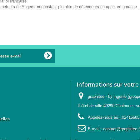
a loi française.
mpétents de Angers nonobstant pluralité de défendeurs ou appel en garantie.
Informations sur votre
graphitee - by ingenio [group
l'hôtel de ville 49290 Chalonnes-su
Appelez-nous au :
02416685
elles
E-mail :
contact@graphitee.f