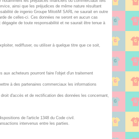
oir notamment les préjudices financiers ou commerciaux tels
ervice, ainsi que les préjudices de même nature résultant
nsabilité de ingenio Groupe MitotiM SARL ne saurait en outre
arde de celles-ci. Ces données ne seront en aucun cas
dégagée de toute responsabilité et ne saurait être tenue à
loiter, rediffuser, ou utiliser à quelque titre que ce soit,
es aux acheteurs pourront faire l'objet d'un traitement
nsmettre à des partenaires commerciaux les informations
droit d'accès et de rectification des données les concernant,
positions de l'article 1348 du Code civil.
sactions intervenus entre les parties.