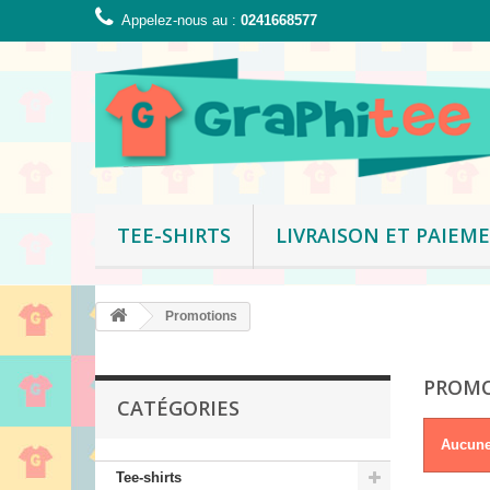
Appelez-nous au :
0241668577
TEE-SHIRTS
LIVRAISON ET PAIEM
Promotions
PROM
CATÉGORIES
Aucune
Tee-shirts