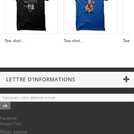
Tee-shirt...
Tee-shirt...
Tee-sh
LETTRE D'INFORMATIONS
ok
Facebook
Google Plus
Nous suivre